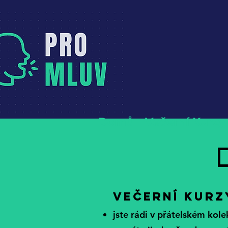
Domů
Večerní Kurzy
Večerní kurz
jste rádi v přátelském kole