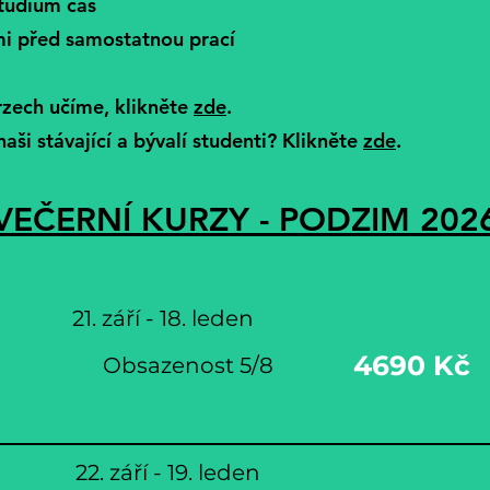
studium čas
ími před samostatnou prací
rzech učíme, klikněte
zde
.
naši stávající a bývalí studenti? Klikněte
zde
.
VEČERNÍ KURZY - PODZIM 202
21. září - 18. leden
4690 Kč
Obsazenost 5/8
22. září - 19. leden