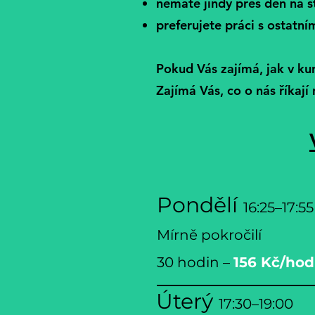
nemáte jindy přes den na 
preferujete práci s ostatn
Pokud Vás zajímá, jak v ku
Zajímá Vás, co o nás říkají 
Pondělí
16:25
–17:55
Mírně pokročilí
30 hodin –
156
Kč/hod
Úterý
17:30–19:00