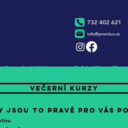
732 402 621
info@promluv.cz
Dopolední Kurzy
Individuálky
Firm
Večerní Kurzy
y jsou to pravé pro vás p
ktivu