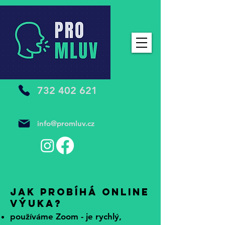
732 402 621
info@promluv.cz
Jak probíhá online
výuka?
používáme Zoom - je rychlý,